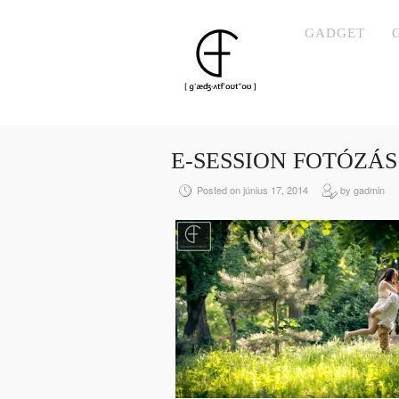
GADGET
E-SESSION FOTÓZÁS
Posted on június 17, 2014
by gadmin