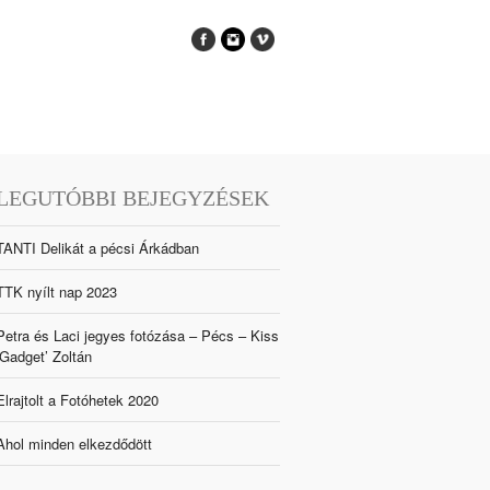
LEGUTÓBBI BEJEGYZÉSEK
TANTI Delikát a pécsi Árkádban
TTK nyílt nap 2023
Petra és Laci jegyes fotózása – Pécs – Kiss
‘Gadget’ Zoltán
Elrajtolt a Fotóhetek 2020
Ahol minden elkezdődött