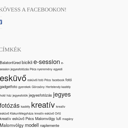
KÖVESS A FACEBOOKON!
CÍMKÉK
e-session
bicikli
Balatonfüred
e-
session jegyesfotózás Pécs nyeremény
egyedi
esküvő
fotó
esküvői fotó Pécs
facebook
gadgetfoto
gyerekek
Görcsöny
Hertelendy kastély
jegyes
jegyesfotózás
hold
ház
jegyesfotók
kreatív
fotózás
kastély
kreatív
esküvő Kiskunfélegyháza
kreatív esküvő Orfű
kreatív esküvő Pécs Malomvölgy
lufi
magány
modell
Malomvölgy
naplemente