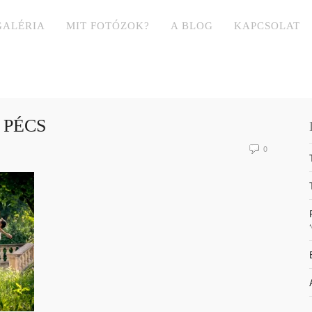
GALÉRIA
MIT FOTÓZOK?
A BLOG
KAPCSOLAT
 PÉCS
0