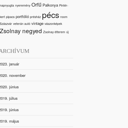
Orfű
Palkonya
napnyugta
nyeremény
Pintér-
pécs
portfólió
kert
pipacs
présház
room
vintage
Szászvár
veterán autó
vászonképek
Zsolnay negyed
Zsolnay étterem
új
ARCHÍVUM
2023. január
2020. november
2020. június
2019. július
2019. június
2019. május