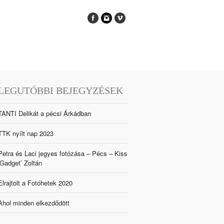
LEGUTÓBBI BEJEGYZÉSEK
TANTI Delikát a pécsi Árkádban
TTK nyílt nap 2023
Petra és Laci jegyes fotózása – Pécs – Kiss
‘Gadget’ Zoltán
Elrajtolt a Fotóhetek 2020
Ahol minden elkezdődött