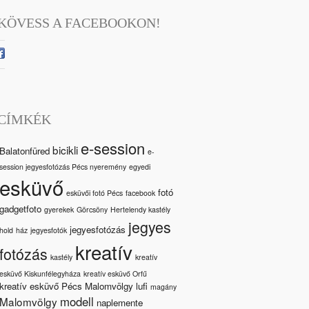
KÖVESS A FACEBOOKON!
CÍMKÉK
e-session
bicikli
Balatonfüred
e-
session jegyesfotózás Pécs nyeremény
egyedi
esküvő
fotó
esküvői fotó Pécs
facebook
gadgetfoto
gyerekek
Görcsöny
Hertelendy kastély
jegyes
jegyesfotózás
hold
ház
jegyesfotók
kreatív
fotózás
kastély
kreatív
esküvő Kiskunfélegyháza
kreatív esküvő Orfű
kreatív esküvő Pécs Malomvölgy
lufi
magány
modell
Malomvölgy
naplemente