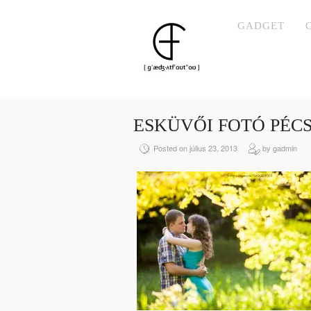
GADGET
ESKÜVŐI FOTÓ PÉC
Posted on július 23, 2013
by gadmin