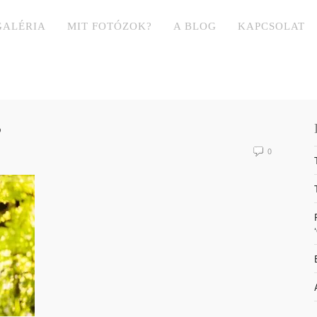
GALÉRIA
MIT FOTÓZOK?
A BLOG
KAPCSOLAT
S
0