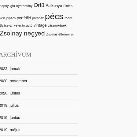
Orfű
Palkonya
napnyugta
nyeremény
Pintér-
pécs
portfólió
kert
pipacs
présház
room
vintage
Szászvár
veterán autó
vászonképek
Zsolnay negyed
Zsolnay étterem
új
ARCHÍVUM
2023. január
2020. november
2020. június
2019. július
2019. június
2019. május