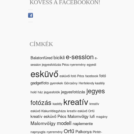
KÖVESS A FACEBOOKON!
CÍMKÉK
e-session
bicikli
Balatonfüred
e-
session jegyesfotózás Pécs nyeremény
egyedi
esküvő
fotó
esküvői fotó Pécs
facebook
gadgetfoto
gyerekek
Görcsöny
Hertelendy kastély
jegyes
jegyesfotózás
hold
ház
jegyesfotók
kreatív
fotózás
kastély
kreatív
esküvő Kiskunfélegyháza
kreatív esküvő Orfű
kreatív esküvő Pécs Malomvölgy
lufi
magány
modell
Malomvölgy
naplemente
Orfű
Palkonya
napnyugta
nyeremény
Pintér-