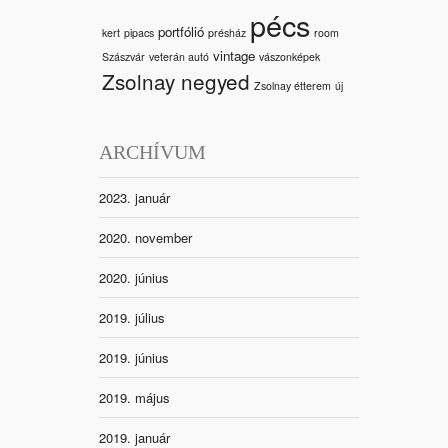
pécs
portfólió
kert
pipacs
présház
room
vintage
Szászvár
veterán autó
vászonképek
Zsolnay negyed
Zsolnay étterem
új
ARCHÍVUM
2023. január
2020. november
2020. június
2019. július
2019. június
2019. május
2019. január