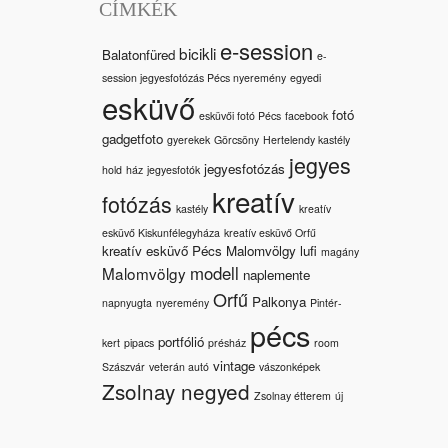
CÍMKÉK
e-session
bicikli
Balatonfüred
e-
session jegyesfotózás Pécs nyeremény
egyedi
esküvő
fotó
esküvői fotó Pécs
facebook
gadgetfoto
gyerekek
Görcsöny
Hertelendy kastély
jegyes
jegyesfotózás
hold
ház
jegyesfotók
kreatív
fotózás
kastély
kreatív
esküvő Kiskunfélegyháza
kreatív esküvő Orfű
kreatív esküvő Pécs Malomvölgy
lufi
magány
modell
Malomvölgy
naplemente
Orfű
Palkonya
napnyugta
nyeremény
Pintér-
pécs
portfólió
kert
pipacs
présház
room
vintage
Szászvár
veterán autó
vászonképek
Zsolnay negyed
Zsolnay étterem
új