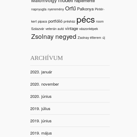
naplemente
Orfű
Palkonya
napnyugta
nyeremény
Pintér-
pécs
portfólió
kert
pipacs
présház
room
vintage
Szászvár
veterán autó
vászonképek
Zsolnay negyed
Zsolnay étterem
új
ARCHÍVUM
2023. január
2020. november
2020. június
2019. július
2019. június
2019. május