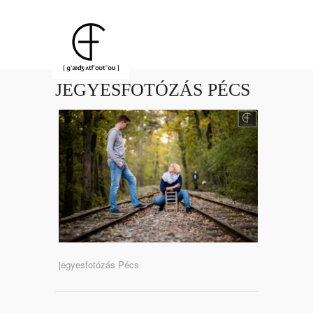
JEGYESFOTÓZÁS PÉCS
jegyesfotózás Pécs