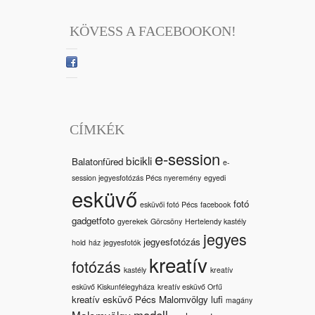
KÖVESS A FACEBOOKON!
CÍMKÉK
e-session
bicikli
Balatonfüred
e-
session jegyesfotózás Pécs nyeremény
egyedi
esküvő
fotó
esküvői fotó Pécs
facebook
gadgetfoto
gyerekek
Görcsöny
Hertelendy kastély
jegyes
jegyesfotózás
hold
ház
jegyesfotók
kreatív
fotózás
kastély
kreatív
esküvő Kiskunfélegyháza
kreatív esküvő Orfű
kreatív esküvő Pécs Malomvölgy
lufi
magány
modell
Malomvölgy