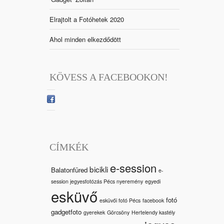
Elrajtolt a Fotóhetek 2020
Ahol minden elkezdődött
KÖVESS A FACEBOOKON!
CÍMKÉK
e-session
bicikli
Balatonfüred
e-
session jegyesfotózás Pécs nyeremény
egyedi
esküvő
fotó
esküvői fotó Pécs
facebook
gadgetfoto
gyerekek
Görcsöny
Hertelendy kastély