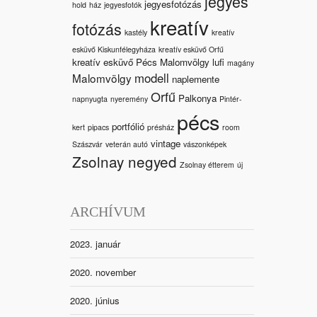
jegyes
jegyesfotózás
hold
ház
jegyesfotók
kreatív
fotózás
kastély
kreatív
esküvő Kiskunfélegyháza
kreatív esküvő Orfű
kreatív esküvő Pécs Malomvölgy
lufi
magány
modell
Malomvölgy
naplemente
Orfű
Palkonya
napnyugta
nyeremény
Pintér-
pécs
portfólió
kert
pipacs
présház
room
vintage
Szászvár
veterán autó
vászonképek
Zsolnay negyed
Zsolnay étterem
új
ARCHÍVUM
2023. január
2020. november
2020. június