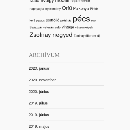
naplemente
Orfű
Palkonya
napnyugta
nyeremény
Pintér-
pécs
portfólió
kert
pipacs
présház
room
vintage
Szászvár
veterán autó
vászonképek
Zsolnay negyed
Zsolnay étterem
új
ARCHÍVUM
2023. január
2020. november
2020. június
2019. július
2019. június
2019. május