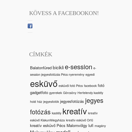
KÖVESS A FACEBOOKON!
CÍMKÉK
e-session
bicikli
Balatonfüred
e-
session jegyesfotózás Pécs nyeremény
egyedi
esküvő
fotó
esküvői fotó Pécs
facebook
gadgetfoto
gyerekek
Görcsöny
Hertelendy kastély
jegyes
jegyesfotózás
hold
ház
jegyesfotók
kreatív
fotózás
kastély
kreatív
esküvő Kiskunfélegyháza
kreatív esküvő Orfű
kreatív esküvő Pécs Malomvölgy
lufi
magány
modell
Malomvölgy