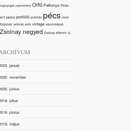
Orfű
Palkonya
napnyugta
nyeremény
Pintér-
pécs
portfólió
kert
pipacs
présház
room
vintage
Szászvár
veterán autó
vászonképek
Zsolnay negyed
Zsolnay étterem
új
ARCHÍVUM
2023. január
2020. november
2020. június
2019. július
2019. június
2019. május