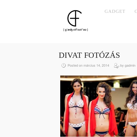
GADGET
DIVAT FOTÓZÁS
Posted on március 14, 2014
by gadmin