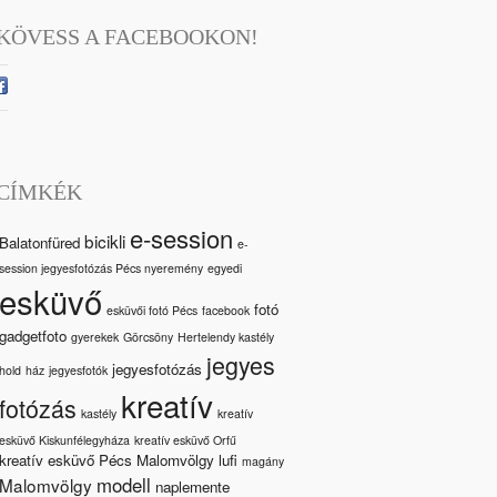
KÖVESS A FACEBOOKON!
CÍMKÉK
e-session
bicikli
Balatonfüred
e-
session jegyesfotózás Pécs nyeremény
egyedi
esküvő
fotó
esküvői fotó Pécs
facebook
gadgetfoto
gyerekek
Görcsöny
Hertelendy kastély
jegyes
jegyesfotózás
hold
ház
jegyesfotók
kreatív
fotózás
kastély
kreatív
esküvő Kiskunfélegyháza
kreatív esküvő Orfű
kreatív esküvő Pécs Malomvölgy
lufi
magány
modell
Malomvölgy
naplemente