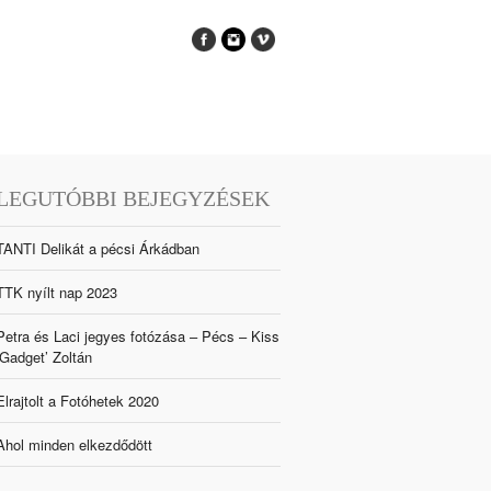
LEGUTÓBBI BEJEGYZÉSEK
TANTI Delikát a pécsi Árkádban
TTK nyílt nap 2023
Petra és Laci jegyes fotózása – Pécs – Kiss
‘Gadget’ Zoltán
Elrajtolt a Fotóhetek 2020
Ahol minden elkezdődött