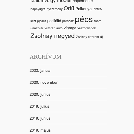
naplemente
Orfű
Palkonya
napnyugta
nyeremény
Pintér-
pécs
portfólió
kert
pipacs
présház
room
vintage
Szászvár
veterán autó
vászonképek
Zsolnay negyed
Zsolnay étterem
új
ARCHÍVUM
2023. január
2020. november
2020. június
2019. július
2019. június
2019. május