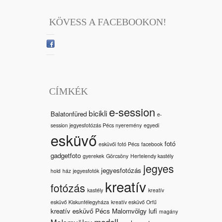
KÖVESS A FACEBOOKON!
CÍMKÉK
e-session
bicikli
Balatonfüred
e-
session jegyesfotózás Pécs nyeremény
egyedi
esküvő
fotó
esküvői fotó Pécs
facebook
gadgetfoto
gyerekek
Görcsöny
Hertelendy kastély
jegyes
jegyesfotózás
hold
ház
jegyesfotók
kreatív
fotózás
kastély
kreatív
esküvő Kiskunfélegyháza
kreatív esküvő Orfű
kreatív esküvő Pécs Malomvölgy
lufi
magány
modell
Malomvölgy