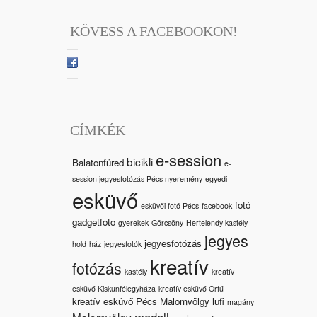
KÖVESS A FACEBOOKON!
CÍMKÉK
e-session
bicikli
Balatonfüred
e-
session jegyesfotózás Pécs nyeremény
egyedi
esküvő
fotó
esküvői fotó Pécs
facebook
gadgetfoto
gyerekek
Görcsöny
Hertelendy kastély
jegyes
jegyesfotózás
hold
ház
jegyesfotók
kreatív
fotózás
kastély
kreatív
esküvő Kiskunfélegyháza
kreatív esküvő Orfű
kreatív esküvő Pécs Malomvölgy
lufi
magány
modell
Malomvölgy