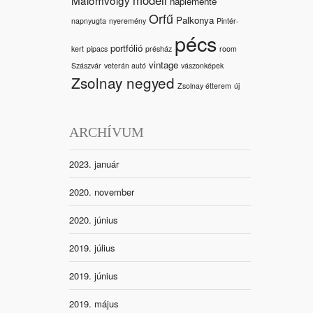
naplemente
Orfű
Palkonya
napnyugta
nyeremény
Pintér-
pécs
portfólió
kert
pipacs
présház
room
vintage
Szászvár
veterán autó
vászonképek
Zsolnay negyed
Zsolnay étterem
új
ARCHÍVUM
2023. január
2020. november
2020. június
2019. július
2019. június
2019. május