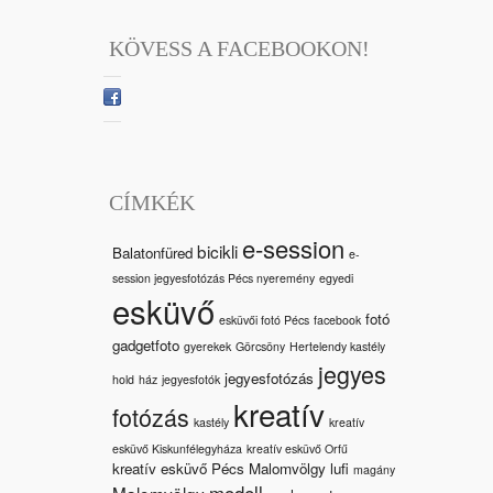
KÖVESS A FACEBOOKON!
CÍMKÉK
e-session
bicikli
Balatonfüred
e-
session jegyesfotózás Pécs nyeremény
egyedi
esküvő
fotó
esküvői fotó Pécs
facebook
gadgetfoto
gyerekek
Görcsöny
Hertelendy kastély
jegyes
jegyesfotózás
hold
ház
jegyesfotók
kreatív
fotózás
kastély
kreatív
esküvő Kiskunfélegyháza
kreatív esküvő Orfű
kreatív esküvő Pécs Malomvölgy
lufi
magány
modell
Malomvölgy