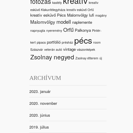
kreatív
fotózás
kastély
kreatív
esküvő Kiskunfélegyháza
kreatív esküvő Orfű
kreatív esküvő Pécs Malomvölgy
lufi
magány
modell
Malomvölgy
naplemente
Orfű
Palkonya
napnyugta
nyeremény
Pintér-
pécs
portfólió
kert
pipacs
présház
room
vintage
Szászvár
veterán autó
vászonképek
Zsolnay negyed
Zsolnay étterem
új
ARCHÍVUM
2023. január
2020. november
2020. június
2019. július