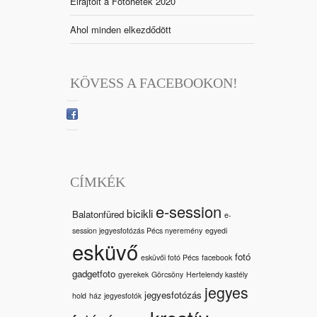
Elrajtolt a Fotóhetek 2020
Ahol minden elkezdődött
KÖVESS A FACEBOOKON!
CÍMKÉK
e-session
bicikli
Balatonfüred
e-
session jegyesfotózás Pécs nyeremény
egyedi
esküvő
fotó
esküvői fotó Pécs
facebook
gadgetfoto
gyerekek
Görcsöny
Hertelendy kastély
jegyes
jegyesfotózás
hold
ház
jegyesfotók