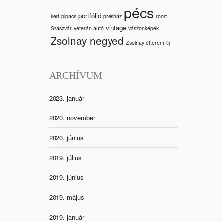
pécs
portfólió
kert
pipacs
présház
room
vintage
Szászvár
veterán autó
vászonképek
Zsolnay negyed
Zsolnay étterem
új
ARCHÍVUM
2023. január
2020. november
2020. június
2019. július
2019. június
2019. május
2019. január