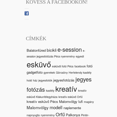
KÖVESS A FACEBOOKON!
CÍMKÉK
e-session
bicikli
Balatonfüred
e-
session jegyesfotózás Pécs nyeremény
egyedi
esküvő
fotó
esküvői fotó Pécs
facebook
gadgetfoto
gyerekek
Görcsöny
Hertelendy kastély
jegyes
jegyesfotózás
hold
ház
jegyesfotók
kreatív
fotózás
kastély
kreatív
esküvő Kiskunfélegyháza
kreatív esküvő Orfű
kreatív esküvő Pécs Malomvölgy
lufi
magány
modell
Malomvölgy
naplemente
Orfű
Palkonya
napnyugta
nyeremény
Pintér-