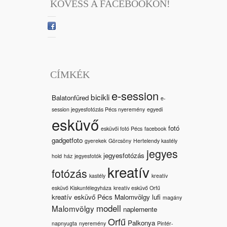
KÖVESS A FACEBOOKON!
CÍMKÉK
e-session
bicikli
Balatonfüred
e-
session jegyesfotózás Pécs nyeremény
egyedi
esküvő
fotó
esküvői fotó Pécs
facebook
gadgetfoto
gyerekek
Görcsöny
Hertelendy kastély
jegyes
jegyesfotózás
hold
ház
jegyesfotók
kreatív
fotózás
kastély
kreatív
esküvő Kiskunfélegyháza
kreatív esküvő Orfű
kreatív esküvő Pécs Malomvölgy
lufi
magány
modell
Malomvölgy
naplemente
Orfű
Palkonya
napnyugta
nyeremény
Pintér-