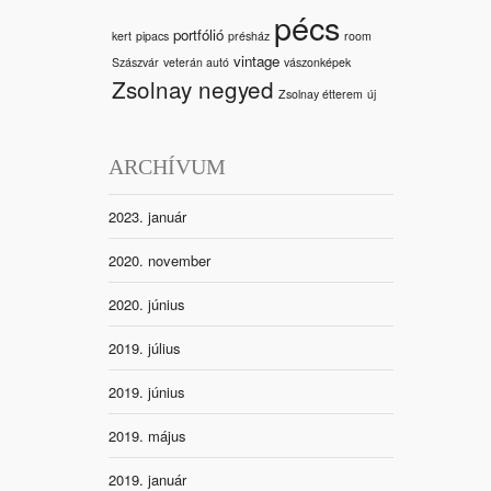
pécs
portfólió
kert
pipacs
présház
room
vintage
Szászvár
veterán autó
vászonképek
Zsolnay negyed
Zsolnay étterem
új
ARCHÍVUM
2023. január
2020. november
2020. június
2019. július
2019. június
2019. május
2019. január