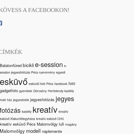
KÖVESS A FACEBOOKON!
CÍMKÉK
e-session
bicikli
Balatonfüred
e-
session jegyesfotózás Pécs nyeremény
egyedi
esküvő
fotó
esküvői fotó Pécs
facebook
gadgetfoto
gyerekek
Görcsöny
Hertelendy kastély
jegyes
jegyesfotózás
hold
ház
jegyesfotók
kreatív
fotózás
kastély
kreatív
esküvő Kiskunfélegyháza
kreatív esküvő Orfű
kreatív esküvő Pécs Malomvölgy
lufi
magány
modell
Malomvölgy
naplemente