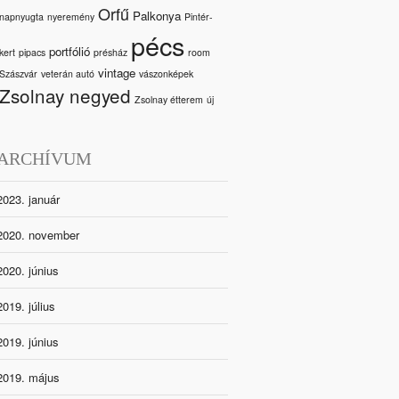
Orfű
Palkonya
napnyugta
nyeremény
Pintér-
pécs
portfólió
kert
pipacs
présház
room
vintage
Szászvár
veterán autó
vászonképek
Zsolnay negyed
Zsolnay étterem
új
ARCHÍVUM
2023. január
2020. november
2020. június
2019. július
2019. június
2019. május