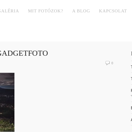
GALÉRIA
MIT FOTÓZOK?
A BLOG
KAPCSOLAT
 GADGETFOTO
0