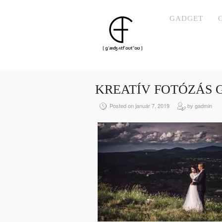
GADGET
KREATÍV FOTÓZÁS
Posted on január 7, 2019
by gadmin