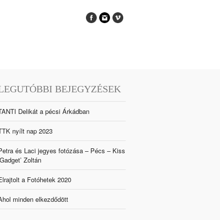
LEGUTÓBBI BEJEGYZÉSEK
TANTI Delikát a pécsi Árkádban
TTK nyílt nap 2023
Petra és Laci jegyes fotózása – Pécs – Kiss
‘Gadget’ Zoltán
Elrajtolt a Fotóhetek 2020
Ahol minden elkezdődött