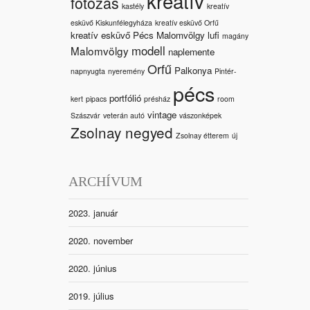
kreatív
fotózás
kastély
kreatív
esküvő Kiskunfélegyháza
kreatív esküvő Orfű
kreatív esküvő Pécs Malomvölgy
lufi
magány
modell
Malomvölgy
naplemente
Orfű
Palkonya
napnyugta
nyeremény
Pintér-
pécs
portfólió
kert
pipacs
présház
room
vintage
Szászvár
veterán autó
vászonképek
Zsolnay negyed
Zsolnay étterem
új
ARCHÍVUM
2023. január
2020. november
2020. június
2019. július