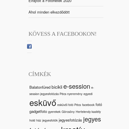
Elrajtolt a Fotóhetek 2020
Ahol minden elkezdődött
KÖVESS A FACEBOOKON!
CÍMKÉK
e-session
bicikli
Balatonfüred
e-
session jegyesfotózás Pécs nyeremény
egyedi
esküvő
fotó
esküvői fotó Pécs
facebook
gadgetfoto
gyerekek
Görcsöny
Hertelendy kastély
jegyes
jegyesfotózás
hold
ház
jegyesfotók