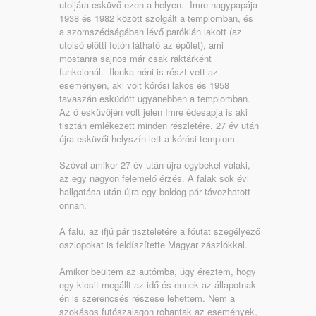
utoljára esküvő ezen a helyen. Imre nagypapája
1938 és 1982 között szolgált a templomban, és
a szomszédságában lévő parókián lakott (az
utolsó előtti fotón látható az épület), ami
mostanra sajnos már csak raktárként
funkcionál. Ilonka néni is részt vett az
eseményen, aki volt kórósi lakos és 1958
tavaszán esküdött ugyanebben a templomban.
Az ő esküvőjén volt jelen Imre édesapja is aki
tisztán emlékezett minden részletére. 27 év után
újra esküvői helyszín lett a kórósi templom.
Szóval amikor 27 év után újra egybekel valaki,
az egy nagyon felemelő érzés. A falak sok évi
hallgatása után újra egy boldog pár távozhatott
onnan.
A falu, az ifjú pár tiszteletére a főutat szegélyező
oszlopokat is feldíszítette Magyar zászlókkal.
Amikor beültem az autómba, úgy éreztem, hogy
egy kicsit megállt az idő és ennek az állapotnak
én is szerencsés részese lehettem. Nem a
szokásos futószalagon rohantak az események,