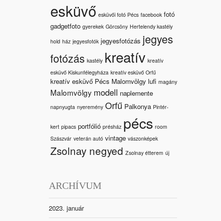
esküvő
fotó
esküvői fotó Pécs
facebook
gadgetfoto
gyerekek
Görcsöny
Hertelendy kastély
jegyes
jegyesfotózás
hold
ház
jegyesfotók
kreatív
fotózás
kastély
kreatív
esküvő Kiskunfélegyháza
kreatív esküvő Orfű
kreatív esküvő Pécs Malomvölgy
lufi
magány
modell
Malomvölgy
naplemente
Orfű
Palkonya
napnyugta
nyeremény
Pintér-
pécs
portfólió
kert
pipacs
présház
room
vintage
Szászvár
veterán autó
vászonképek
Zsolnay negyed
Zsolnay étterem
új
ARCHÍVUM
2023. január