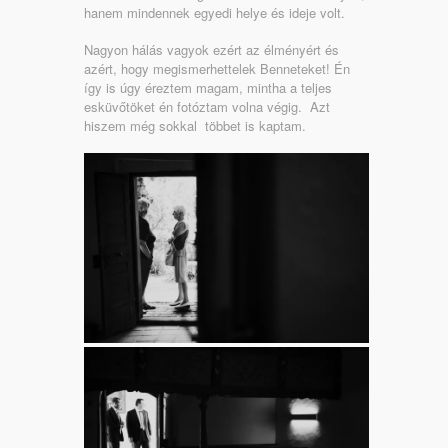
hanem mindennek egyedi helye és ideje volt.
Nagyon hálás vagyok ezért az élményért és
azért, hogy megismerhettelek Benneteket! Én
így is úgy éreztem magam, mintha a teljes
esküvőtöket én fotóztam volna végig. Azt
hiszem még sokkal többet is kaptam.