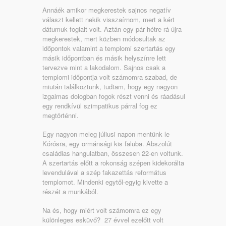
Annáék amikor megkerestek sajnos negatív
választ kellett nekik visszaírnom, mert a kért
dátumuk foglalt volt. Aztán egy pár hétre rá újra
megkerestek, mert közben módosultak az
időpontok valamint a templomi szertartás egy
másik időpontban és másik helyszínre lett
tervezve mint a lakodalom. Sajnos csak a
templomi időpontja volt számomra szabad, de
miután találkoztunk, tudtam, hogy egy nagyon
izgalmas dologban fogok részt venni és ráadásul
egy rendkívül szimpatikus párral fog ez
megtörténni.
Egy nagyon meleg júliusi napon mentünk le
Kórósra, egy ormánsági kis faluba. Abszolút
családias hangulatban, összesen 22-en voltunk.
A szertartás előtt a rokonság szépen kidekorálta
levendulával a szép fakazettás református
templomot. Mindenki egytől-egyig kivette a
részét a munkából.
Na és, hogy miért volt számomra ez egy
különleges esküvő? 27 évvel ezelőtt volt