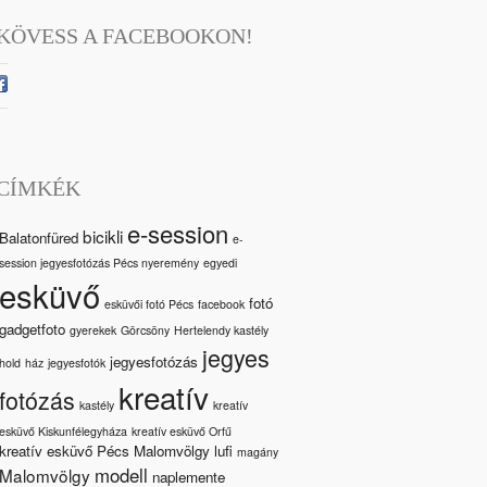
KÖVESS A FACEBOOKON!
CÍMKÉK
e-session
bicikli
Balatonfüred
e-
session jegyesfotózás Pécs nyeremény
egyedi
esküvő
fotó
esküvői fotó Pécs
facebook
gadgetfoto
gyerekek
Görcsöny
Hertelendy kastély
jegyes
jegyesfotózás
hold
ház
jegyesfotók
kreatív
fotózás
kastély
kreatív
esküvő Kiskunfélegyháza
kreatív esküvő Orfű
kreatív esküvő Pécs Malomvölgy
lufi
magány
modell
Malomvölgy
naplemente