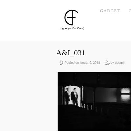
GADGET
A&I_031
Posted on január 5, 2018
by gadmin