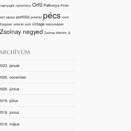
Orfű
Palkonya
napnyugta
nyeremény
Pintér-
pécs
portfólió
kert
pipacs
présház
room
vintage
Szászvár
veterán autó
vászonképek
Zsolnay negyed
Zsolnay étterem
új
ARCHÍVUM
2023. január
2020. november
2020. június
2019. július
2019. június
2019. május