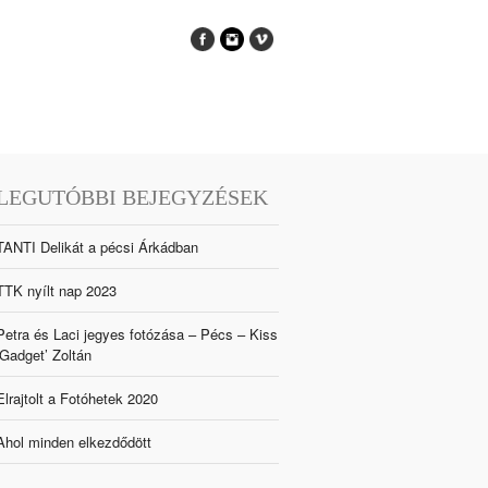
LEGUTÓBBI BEJEGYZÉSEK
TANTI Delikát a pécsi Árkádban
TTK nyílt nap 2023
Petra és Laci jegyes fotózása – Pécs – Kiss
‘Gadget’ Zoltán
Elrajtolt a Fotóhetek 2020
Ahol minden elkezdődött