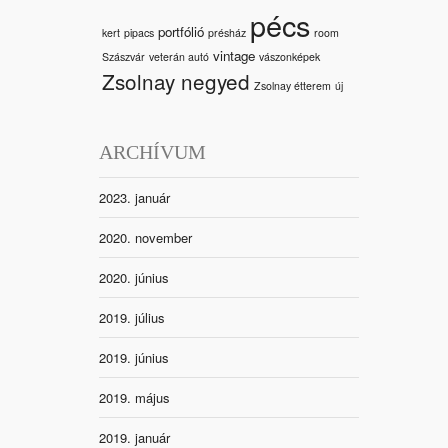
pécs
portfólió
kert
pipacs
présház
room
vintage
Szászvár
veterán autó
vászonképek
Zsolnay negyed
Zsolnay étterem
új
ARCHÍVUM
2023. január
2020. november
2020. június
2019. július
2019. június
2019. május
2019. január