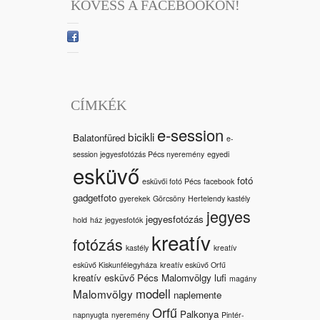
KÖVESS A FACEBOOKON!
CÍMKÉK
e-session
bicikli
Balatonfüred
e-
session jegyesfotózás Pécs nyeremény
egyedi
esküvő
fotó
esküvői fotó Pécs
facebook
gadgetfoto
gyerekek
Görcsöny
Hertelendy kastély
jegyes
jegyesfotózás
hold
ház
jegyesfotók
kreatív
fotózás
kastély
kreatív
esküvő Kiskunfélegyháza
kreatív esküvő Orfű
kreatív esküvő Pécs Malomvölgy
lufi
magány
modell
Malomvölgy
naplemente
Orfű
Palkonya
napnyugta
nyeremény
Pintér-