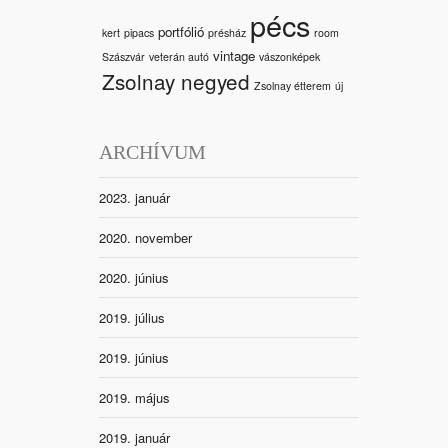
pécs
portfólió
kert
pipacs
présház
room
vintage
Szászvár
veterán autó
vászonképek
Zsolnay negyed
Zsolnay étterem
új
ARCHÍVUM
2023. január
2020. november
2020. június
2019. július
2019. június
2019. május
2019. január