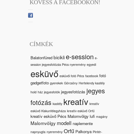
KÖVESS A FACEBOOKON!
CÍMKÉK
e-session
bicikli
Balatonfüred
e-
session jegyesfotózás Pécs nyeremény
egyedi
esküvő
fotó
esküvői fotó Pécs
facebook
gadgetfoto
gyerekek
Görcsöny
Hertelendy kastély
jegyes
jegyesfotózás
hold
ház
jegyesfotók
kreatív
fotózás
kastély
kreatív
esküvő Kiskunfélegyháza
kreatív esküvő Orfű
kreatív esküvő Pécs Malomvölgy
lufi
magány
modell
Malomvölgy
naplemente
Orfű
Palkonya
napnyugta
nyeremény
Pintér-