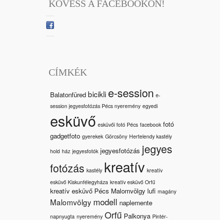
KÖVESS A FACEBOOKON!
CÍMKÉK
e-session
bicikli
Balatonfüred
e-
session jegyesfotózás Pécs nyeremény
egyedi
esküvő
fotó
esküvői fotó Pécs
facebook
gadgetfoto
gyerekek
Görcsöny
Hertelendy kastély
jegyes
jegyesfotózás
hold
ház
jegyesfotók
kreatív
fotózás
kastély
kreatív
esküvő Kiskunfélegyháza
kreatív esküvő Orfű
kreatív esküvő Pécs Malomvölgy
lufi
magány
modell
Malomvölgy
naplemente
Orfű
Palkonya
napnyugta
nyeremény
Pintér-