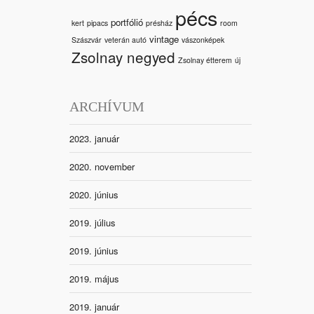
pécs
portfólió
kert
pipacs
présház
room
vintage
Szászvár
veterán autó
vászonképek
Zsolnay negyed
Zsolnay étterem
új
ARCHÍVUM
2023. január
2020. november
2020. június
2019. július
2019. június
2019. május
2019. január