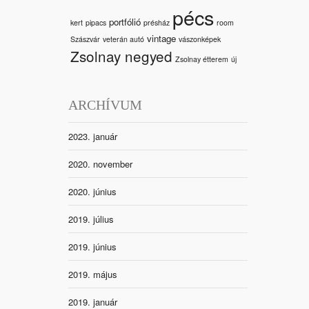
pécs
portfólió
kert
pipacs
présház
room
vintage
Szászvár
veterán autó
vászonképek
Zsolnay negyed
Zsolnay étterem
új
ARCHÍVUM
2023. január
2020. november
2020. június
2019. július
2019. június
2019. május
2019. január