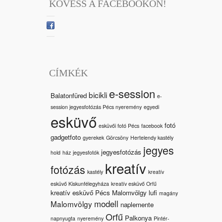
KÖVESS A FACEBOOKON!
CÍMKÉK
e-session
bicikli
Balatonfüred
e-
session jegyesfotózás Pécs nyeremény
egyedi
esküvő
fotó
esküvői fotó Pécs
facebook
gadgetfoto
gyerekek
Görcsöny
Hertelendy kastély
jegyes
jegyesfotózás
hold
ház
jegyesfotók
kreatív
fotózás
kastély
kreatív
esküvő Kiskunfélegyháza
kreatív esküvő Orfű
kreatív esküvő Pécs Malomvölgy
lufi
magány
modell
Malomvölgy
naplemente
Orfű
Palkonya
napnyugta
nyeremény
Pintér-