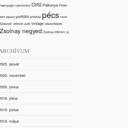
Orfű
Palkonya
napnyugta
nyeremény
Pintér-
pécs
portfólió
kert
pipacs
présház
room
vintage
Szászvár
veterán autó
vászonképek
Zsolnay negyed
Zsolnay étterem
új
ARCHÍVUM
2023. január
2020. november
2020. június
2019. július
2019. június
2019. május