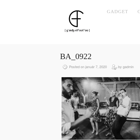
GADGET
BA_0922
Posted on január 7, 2020
by gadmin