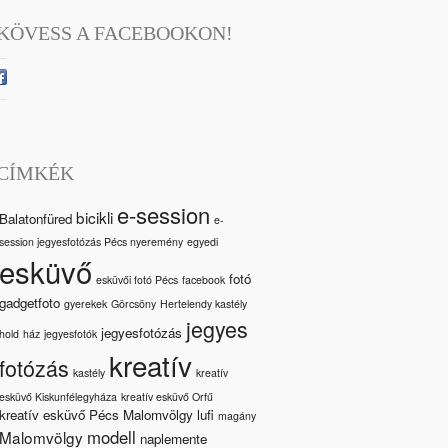
KÖVESS A FACEBOOKON!
CÍMKÉK
e-session
bicikli
Balatonfüred
e-
session jegyesfotózás Pécs nyeremény
egyedi
esküvő
fotó
esküvői fotó Pécs
facebook
gadgetfoto
gyerekek
Görcsöny
Hertelendy kastély
jegyes
jegyesfotózás
hold
ház
jegyesfotók
kreatív
fotózás
kastély
kreatív
esküvő Kiskunfélegyháza
kreatív esküvő Orfű
kreatív esküvő Pécs Malomvölgy
lufi
magány
modell
Malomvölgy
naplemente