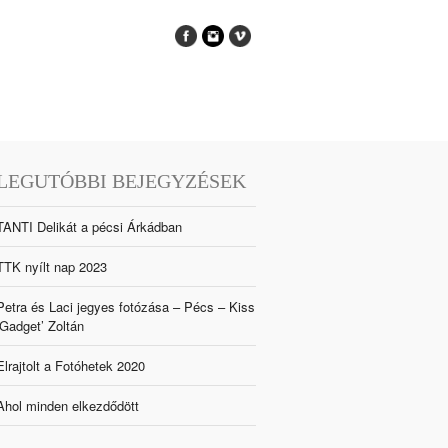
LEGUTÓBBI BEJEGYZÉSEK
TANTI Delikát a pécsi Árkádban
TTK nyílt nap 2023
Petra és Laci jegyes fotózása – Pécs – Kiss
‘Gadget’ Zoltán
Elrajtolt a Fotóhetek 2020
Ahol minden elkezdődött