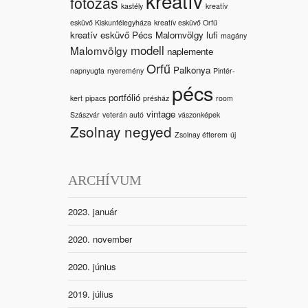
kreatív
fotózás
kastély
kreatív
esküvő Kiskunfélegyháza
kreatív esküvő Orfű
kreatív esküvő Pécs Malomvölgy
lufi
magány
modell
Malomvölgy
naplemente
Orfű
Palkonya
napnyugta
nyeremény
Pintér-
pécs
portfólió
kert
pipacs
présház
room
vintage
Szászvár
veterán autó
vászonképek
Zsolnay negyed
Zsolnay étterem
új
ARCHÍVUM
2023. január
2020. november
2020. június
2019. július