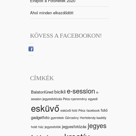
Elrajtolt a Fotóhetek 2020
Ahol minden elkezdődött
KÖVESS A FACEBOOKON!
CÍMKÉK
e-session
bicikli
Balatonfüred
e-
session jegyesfotózás Pécs nyeremény
egyedi
esküvő
fotó
esküvői fotó Pécs
facebook
gadgetfoto
gyerekek
Görcsöny
Hertelendy kastély
jegyes
jegyesfotózás
hold
ház
jegyesfotók