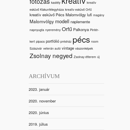
kreatív
fotózás
kastély
kreatív
esküvő Kiskunfélegyháza
kreatív esküvő Orfű
kreatív esküvő Pécs Malomvölgy
lufi
magány
modell
Malomvölgy
naplemente
Orfű
Palkonya
napnyugta
nyeremény
Pintér-
pécs
portfólió
kert
pipacs
présház
room
vintage
Szászvár
veterán autó
vászonképek
Zsolnay negyed
Zsolnay étterem
új
ARCHÍVUM
2023. január
2020. november
2020. június
2019. július