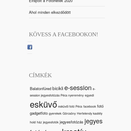
Elrajtolt a Fotóhetek 2020
Ahol minden elkezdődött
KÖVESS A FACEBOOKON!
CÍMKÉK
e-session
bicikli
Balatonfüred
e-
session jegyesfotózás Pécs nyeremény
egyedi
esküvő
fotó
esküvői fotó Pécs
facebook
gadgetfoto
gyerekek
Görcsöny
Hertelendy kastély
jegyes
jegyesfotózás
hold
ház
jegyesfotók