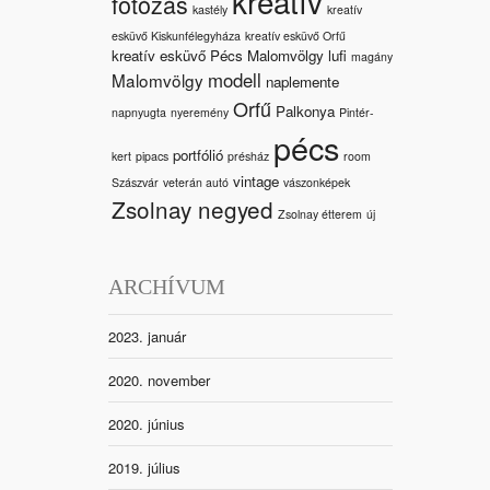
kreatív
fotózás
kastély
kreatív
esküvő Kiskunfélegyháza
kreatív esküvő Orfű
kreatív esküvő Pécs Malomvölgy
lufi
magány
modell
Malomvölgy
naplemente
Orfű
Palkonya
napnyugta
nyeremény
Pintér-
pécs
portfólió
kert
pipacs
présház
room
vintage
Szászvár
veterán autó
vászonképek
Zsolnay negyed
Zsolnay étterem
új
ARCHÍVUM
2023. január
2020. november
2020. június
2019. július