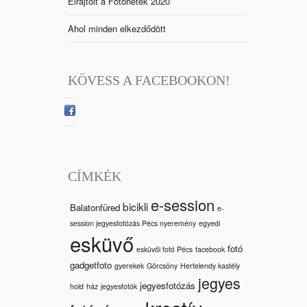
Elrajtolt a Fotóhetek 2020
Ahol minden elkezdődött
KÖVESS A FACEBOOKON!
CÍMKÉK
e-session
bicikli
Balatonfüred
e-
session jegyesfotózás Pécs nyeremény
egyedi
esküvő
fotó
esküvői fotó Pécs
facebook
gadgetfoto
gyerekek
Görcsöny
Hertelendy kastély
jegyes
jegyesfotózás
hold
ház
jegyesfotók