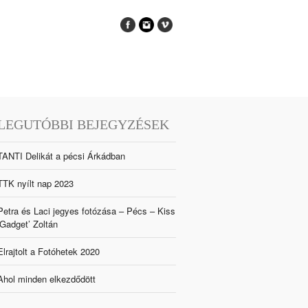
LEGUTÓBBI BEJEGYZÉSEK
TANTI Delikát a pécsi Árkádban
TTK nyílt nap 2023
Petra és Laci jegyes fotózása – Pécs – Kiss
‘Gadget’ Zoltán
Elrajtolt a Fotóhetek 2020
Ahol minden elkezdődött