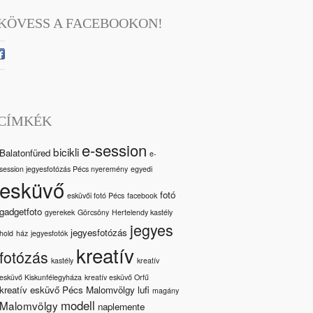
KÖVESS A FACEBOOKON!
CÍMKÉK
e-session
bicikli
Balatonfüred
e-
session jegyesfotózás Pécs nyeremény
egyedi
esküvő
fotó
esküvői fotó Pécs
facebook
gadgetfoto
gyerekek
Görcsöny
Hertelendy kastély
jegyes
jegyesfotózás
hold
ház
jegyesfotók
kreatív
fotózás
kastély
kreatív
esküvő Kiskunfélegyháza
kreatív esküvő Orfű
kreatív esküvő Pécs Malomvölgy
lufi
magány
modell
Malomvölgy
naplemente