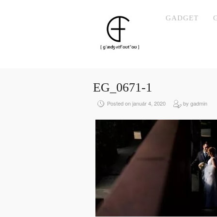
GADGET
EG_0671-1
Posted on január 4, 2020
by gadmin