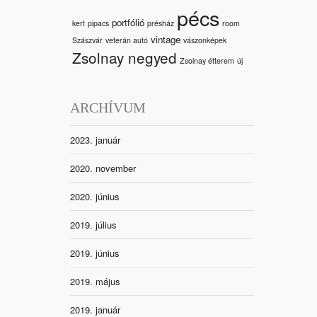
pécs
portfólió
kert
pipacs
présház
room
vintage
Szászvár
veterán autó
vászonképek
Zsolnay negyed
Zsolnay étterem
új
ARCHÍVUM
2023. január
2020. november
2020. június
2019. július
2019. június
2019. május
2019. január