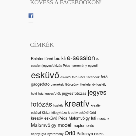
KÖVESS A FACEBOOKON!
CÍMKÉK
e-session
bicikli
Balatonfüred
e-
session jegyesfotózás Pécs nyeremény
egyedi
esküvő
fotó
esküvői fotó Pécs
facebook
gadgetfoto
gyerekek
Görcsöny
Hertelendy kastély
jegyes
jegyesfotózás
hold
ház
jegyesfotók
kreatív
fotózás
kastély
kreatív
esküvő Kiskunfélegyháza
kreatív esküvő Orfű
kreatív esküvő Pécs Malomvölgy
lufi
magány
modell
Malomvölgy
naplemente
Orfű
Palkonya
napnyugta
nyeremény
Pintér-