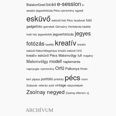
e-session
bicikli
Balatonfüred
e-
session jegyesfotózás Pécs nyeremény
egyedi
esküvő
fotó
esküvői fotó Pécs
facebook
gadgetfoto
gyerekek
Görcsöny
Hertelendy kastély
jegyes
jegyesfotózás
hold
ház
jegyesfotók
kreatív
fotózás
kastély
kreatív
esküvő Kiskunfélegyháza
kreatív esküvő Orfű
kreatív esküvő Pécs Malomvölgy
lufi
magány
modell
Malomvölgy
naplemente
Orfű
Palkonya
napnyugta
nyeremény
Pintér-
pécs
portfólió
kert
pipacs
présház
room
vintage
Szászvár
veterán autó
vászonképek
Zsolnay negyed
Zsolnay étterem
új
ARCHÍVUM