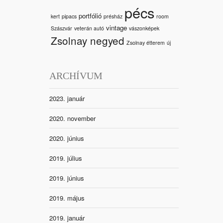
pécs
portfólió
kert
pipacs
présház
room
vintage
Szászvár
veterán autó
vászonképek
Zsolnay negyed
Zsolnay étterem
új
ARCHÍVUM
2023. január
2020. november
2020. június
2019. július
2019. június
2019. május
2019. január