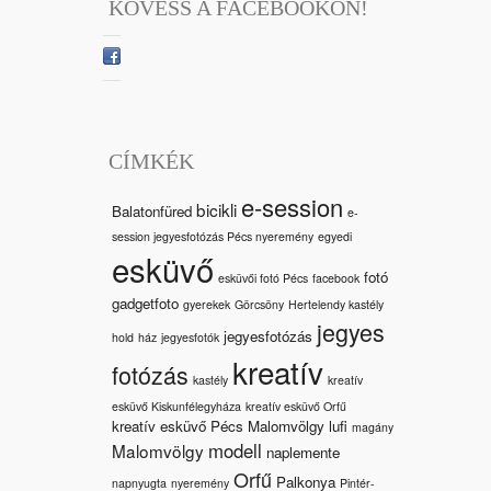
KÖVESS A FACEBOOKON!
CÍMKÉK
e-session
bicikli
Balatonfüred
e-
session jegyesfotózás Pécs nyeremény
egyedi
esküvő
fotó
esküvői fotó Pécs
facebook
gadgetfoto
gyerekek
Görcsöny
Hertelendy kastély
jegyes
jegyesfotózás
hold
ház
jegyesfotók
kreatív
fotózás
kastély
kreatív
esküvő Kiskunfélegyháza
kreatív esküvő Orfű
kreatív esküvő Pécs Malomvölgy
lufi
magány
modell
Malomvölgy
naplemente
Orfű
Palkonya
napnyugta
nyeremény
Pintér-