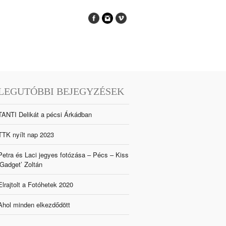
LEGUTÓBBI BEJEGYZÉSEK
TANTI Delikát a pécsi Árkádban
TTK nyílt nap 2023
Petra és Laci jegyes fotózása – Pécs – Kiss
‘Gadget’ Zoltán
Elrajtolt a Fotóhetek 2020
Ahol minden elkezdődött