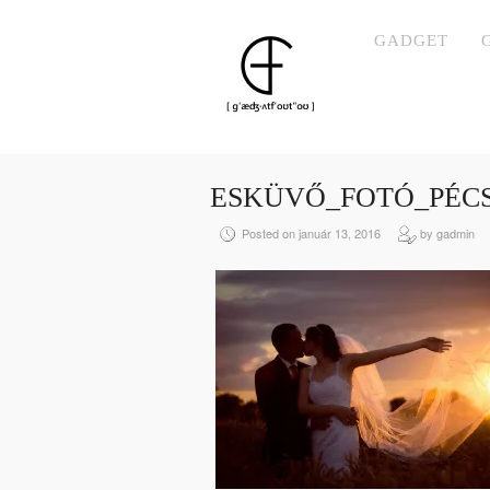
GADGET
ESKÜVŐ_FOTÓ_PÉCS
Posted on január 13, 2016
by gadmin