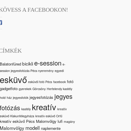
KÖVESS A FACEBOOKON!
CÍMKÉK
e-session
bicikli
Balatonfüred
e-
session jegyesfotózás Pécs nyeremény
egyedi
esküvő
fotó
esküvői fotó Pécs
facebook
gadgetfoto
gyerekek
Görcsöny
Hertelendy kastély
jegyes
jegyesfotózás
hold
ház
jegyesfotók
kreatív
fotózás
kastély
kreatív
esküvő Kiskunfélegyháza
kreatív esküvő Orfű
kreatív esküvő Pécs Malomvölgy
lufi
magány
modell
Malomvölgy
naplemente