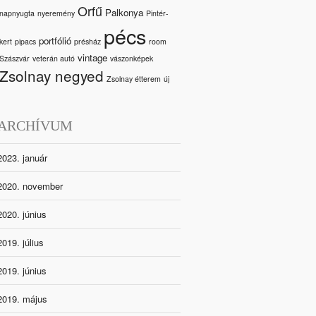
Orfű
Palkonya
napnyugta
nyeremény
Pintér-
pécs
portfólió
kert
pipacs
présház
room
vintage
Szászvár
veterán autó
vászonképek
Zsolnay negyed
Zsolnay étterem
új
ARCHÍVUM
2023. január
2020. november
2020. június
2019. július
2019. június
2019. május