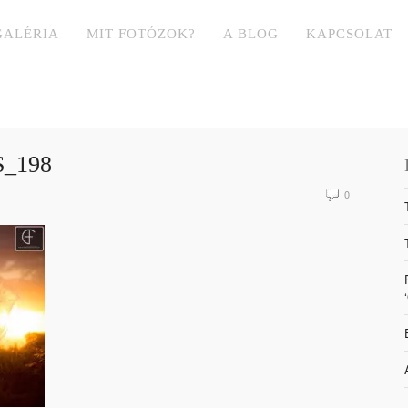
GALÉRIA
MIT FOTÓZOK?
A BLOG
KAPCSOLAT
_198
0