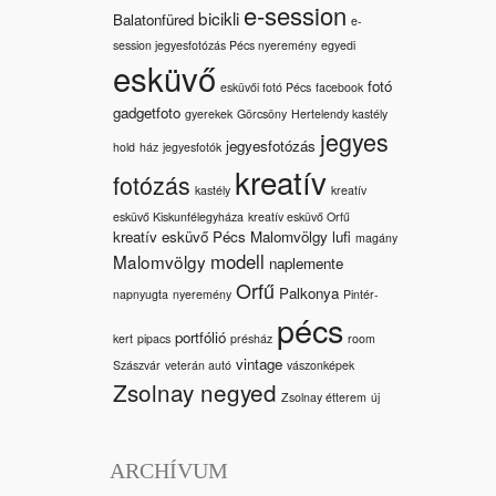
e-session
bicikli
Balatonfüred
e-
session jegyesfotózás Pécs nyeremény
egyedi
esküvő
fotó
esküvői fotó Pécs
facebook
gadgetfoto
gyerekek
Görcsöny
Hertelendy kastély
jegyes
jegyesfotózás
hold
ház
jegyesfotók
kreatív
fotózás
kastély
kreatív
esküvő Kiskunfélegyháza
kreatív esküvő Orfű
kreatív esküvő Pécs Malomvölgy
lufi
magány
modell
Malomvölgy
naplemente
Orfű
Palkonya
napnyugta
nyeremény
Pintér-
pécs
portfólió
kert
pipacs
présház
room
vintage
Szászvár
veterán autó
vászonképek
Zsolnay negyed
Zsolnay étterem
új
ARCHÍVUM