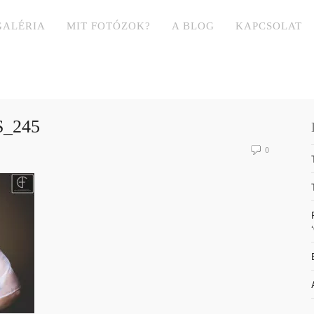
GALÉRIA
MIT FOTÓZOK?
A BLOG
KAPCSOLAT
_245
0