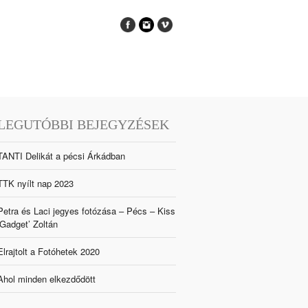
LEGUTÓBBI BEJEGYZÉSEK
TANTI Delikát a pécsi Árkádban
TTK nyílt nap 2023
Petra és Laci jegyes fotózása – Pécs – Kiss
‘Gadget’ Zoltán
Elrajtolt a Fotóhetek 2020
Ahol minden elkezdődött