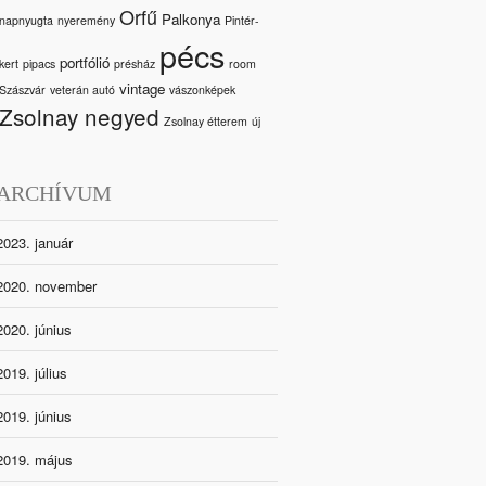
Orfű
Palkonya
napnyugta
nyeremény
Pintér-
pécs
portfólió
kert
pipacs
présház
room
vintage
Szászvár
veterán autó
vászonképek
Zsolnay negyed
Zsolnay étterem
új
ARCHÍVUM
2023. január
2020. november
2020. június
2019. július
2019. június
2019. május