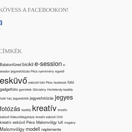
KÖVESS A FACEBOOKON!
CÍMKÉK
e-session
bicikli
Balatonfüred
e-
session jegyesfotózás Pécs nyeremény
egyedi
esküvő
fotó
esküvői fotó Pécs
facebook
gadgetfoto
gyerekek
Görcsöny
Hertelendy kastély
jegyes
jegyesfotózás
hold
ház
jegyesfotók
kreatív
fotózás
kastély
kreatív
esküvő Kiskunfélegyháza
kreatív esküvő Orfű
kreatív esküvő Pécs Malomvölgy
lufi
magány
modell
Malomvölgy
naplemente