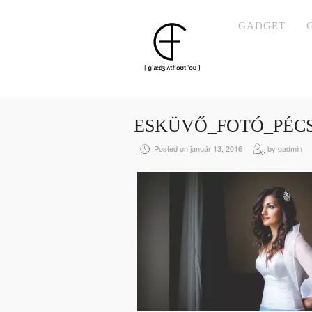
GADGET
ESKÜVŐ_FOTÓ_PÉCS
Posted on január 13, 2016
by gadmin