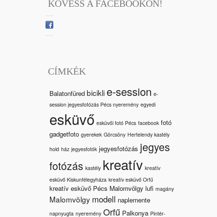
KÖVESS A FACEBOOKON!
CÍMKÉK
e-session
bicikli
Balatonfüred
e-
session jegyesfotózás Pécs nyeremény
egyedi
esküvő
fotó
esküvői fotó Pécs
facebook
gadgetfoto
gyerekek
Görcsöny
Hertelendy kastély
jegyes
jegyesfotózás
hold
ház
jegyesfotók
kreatív
fotózás
kastély
kreatív
esküvő Kiskunfélegyháza
kreatív esküvő Orfű
kreatív esküvő Pécs Malomvölgy
lufi
magány
modell
Malomvölgy
naplemente
Orfű
Palkonya
napnyugta
nyeremény
Pintér-