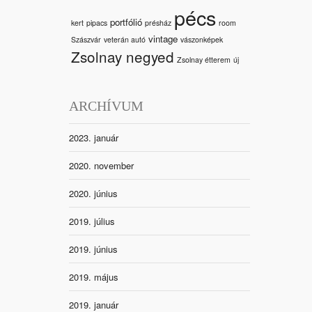
pécs
portfólió
kert
pipacs
présház
room
vintage
Szászvár
veterán autó
vászonképek
Zsolnay negyed
Zsolnay étterem
új
ARCHÍVUM
2023. január
2020. november
2020. június
2019. július
2019. június
2019. május
2019. január