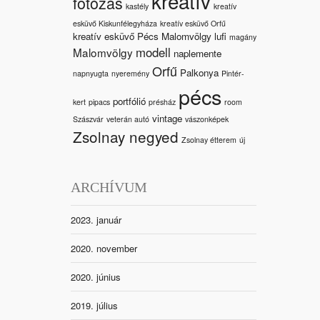
kreatív
fotózás
kastély
kreatív
esküvő Kiskunfélegyháza
kreatív esküvő Orfű
kreatív esküvő Pécs Malomvölgy
lufi
magány
modell
Malomvölgy
naplemente
Orfű
Palkonya
napnyugta
nyeremény
Pintér-
pécs
portfólió
kert
pipacs
présház
room
vintage
Szászvár
veterán autó
vászonképek
Zsolnay negyed
Zsolnay étterem
új
ARCHÍVUM
2023. január
2020. november
2020. június
2019. július