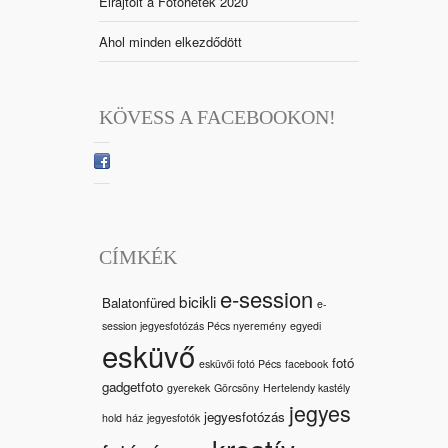
Elrajtolt a Fotóhetek 2020
Ahol minden elkezdődött
KÖVESS A FACEBOOKON!
CÍMKÉK
e-session
bicikli
Balatonfüred
e-
session jegyesfotózás Pécs nyeremény
egyedi
esküvő
fotó
esküvői fotó Pécs
facebook
gadgetfoto
gyerekek
Görcsöny
Hertelendy kastély
jegyes
jegyesfotózás
hold
ház
jegyesfotók