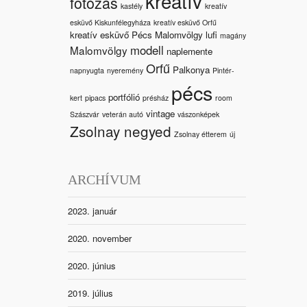
kreatív
fotózás
kastély
kreatív
esküvő Kiskunfélegyháza
kreatív esküvő Orfű
kreatív esküvő Pécs Malomvölgy
lufi
magány
modell
Malomvölgy
naplemente
Orfű
Palkonya
napnyugta
nyeremény
Pintér-
pécs
portfólió
kert
pipacs
présház
room
vintage
Szászvár
veterán autó
vászonképek
Zsolnay negyed
Zsolnay étterem
új
ARCHÍVUM
2023. január
2020. november
2020. június
2019. július