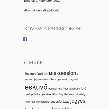
Elrajtolt a Fotóhetek 2020
Ahol minden elkezdődött
KÖVESS A FACEBOOKON!
CÍMKÉK
e-session
bicikli
Balatonfüred
e-
session jegyesfotózás Pécs nyeremény
egyedi
esküvő
fotó
esküvői fotó Pécs
facebook
gadgetfoto
gyerekek
Görcsöny
Hertelendy kastély
jegyes
jegyesfotózás
hold
ház
jegyesfotók