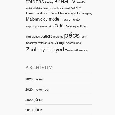
kreatív
fotózás
kastély
kreatív
esküvő Kiskunfélegyháza
kreatív esküvő Orfű
kreatív esküvő Pécs Malomvölgy
lufi
magány
modell
Malomvölgy
naplemente
Orfű
Palkonya
napnyugta
nyeremény
Pintér-
pécs
portfólió
kert
pipacs
présház
room
vintage
Szászvár
veterán autó
vászonképek
Zsolnay negyed
Zsolnay étterem
új
ARCHÍVUM
2023. január
2020. november
2020. június
2019. július