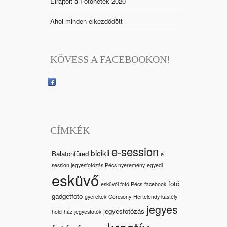
Elrajtolt a Fotóhetek 2020
Ahol minden elkezdődött
KÖVESS A FACEBOOKON!
CÍMKÉK
e-session
bicikli
Balatonfüred
e-
session jegyesfotózás Pécs nyeremény
egyedi
esküvő
fotó
esküvői fotó Pécs
facebook
gadgetfoto
gyerekek
Görcsöny
Hertelendy kastély
jegyes
jegyesfotózás
hold
ház
jegyesfotók