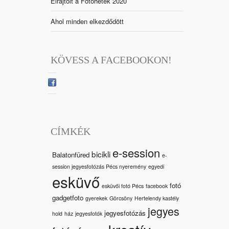
Elrajtolt a Fotóhetek 2020
Ahol minden elkezdődött
KÖVESS A FACEBOOKON!
CÍMKÉK
e-session
bicikli
Balatonfüred
e-
session jegyesfotózás Pécs nyeremény
egyedi
esküvő
fotó
esküvői fotó Pécs
facebook
gadgetfoto
gyerekek
Görcsöny
Hertelendy kastély
jegyes
jegyesfotózás
hold
ház
jegyesfotók