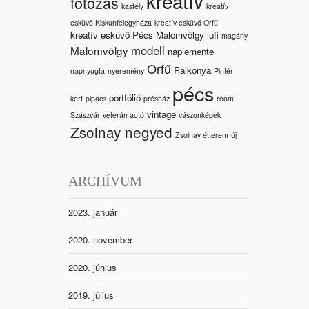
kreatív
fotózás
kastély
kreatív
esküvő Kiskunfélegyháza
kreatív esküvő Orfű
kreatív esküvő Pécs Malomvölgy
lufi
magány
modell
Malomvölgy
naplemente
Orfű
Palkonya
napnyugta
nyeremény
Pintér-
pécs
portfólió
kert
pipacs
présház
room
vintage
Szászvár
veterán autó
vászonképek
Zsolnay negyed
Zsolnay étterem
új
ARCHÍVUM
2023. január
2020. november
2020. június
2019. július