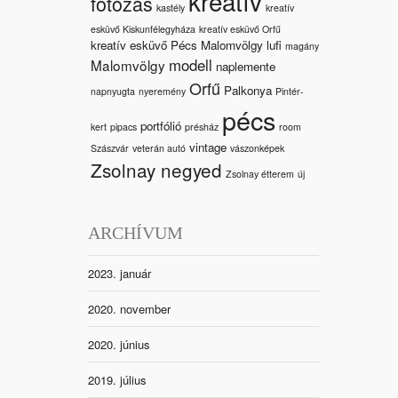
kreatív
fotózás
kastély
kreatív
esküvő Kiskunfélegyháza
kreatív esküvő Orfű
kreatív esküvő Pécs Malomvölgy
lufi
magány
modell
Malomvölgy
naplemente
Orfű
Palkonya
napnyugta
nyeremény
Pintér-
pécs
portfólió
kert
pipacs
présház
room
vintage
Szászvár
veterán autó
vászonképek
Zsolnay negyed
Zsolnay étterem
új
ARCHÍVUM
2023. január
2020. november
2020. június
2019. július