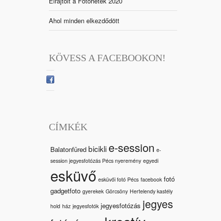
Elrajtolt a Fotóhetek 2020
Ahol minden elkezdődött
KÖVESS A FACEBOOKON!
CÍMKÉK
e-session
bicikli
Balatonfüred
e-
session jegyesfotózás Pécs nyeremény
egyedi
esküvő
fotó
esküvői fotó Pécs
facebook
gadgetfoto
gyerekek
Görcsöny
Hertelendy kastély
jegyes
jegyesfotózás
hold
ház
jegyesfotók