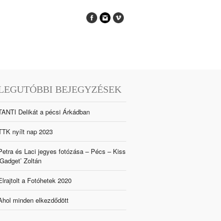
LEGUTÓBBI BEJEGYZÉSEK
TANTI Delikát a pécsi Árkádban
TTK nyílt nap 2023
Petra és Laci jegyes fotózása – Pécs – Kiss
‘Gadget’ Zoltán
Elrajtolt a Fotóhetek 2020
Ahol minden elkezdődött