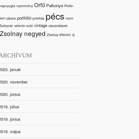
Orfű
Palkonya
napnyugta
nyeremény
Pintér-
pécs
portfólió
kert
pipacs
présház
room
vintage
Szászvár
veterán autó
vászonképek
Zsolnay negyed
Zsolnay étterem
új
ARCHÍVUM
2023. január
2020. november
2020. június
2019. július
2019. június
2019. május