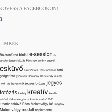
KÖVESS A FACEBOOKON!
CÍMKÉK
e-session
bicikli
Balatonfüred
e-
session jegyesfotózás Pécs nyeremény
egyedi
esküvő
fotó
esküvői fotó Pécs
facebook
gadgetfoto
gyerekek
Görcsöny
Hertelendy kastély
jegyes
jegyesfotózás
hold
ház
jegyesfotók
kreatív
fotózás
kastély
kreatív
esküvő Kiskunfélegyháza
kreatív esküvő Orfű
kreatív esküvő Pécs Malomvölgy
lufi
magány
modell
Malomvölgy
naplemente