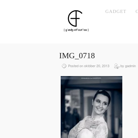
GADGET
IMG_0718
Posted on október 20, 2013
by gadmin