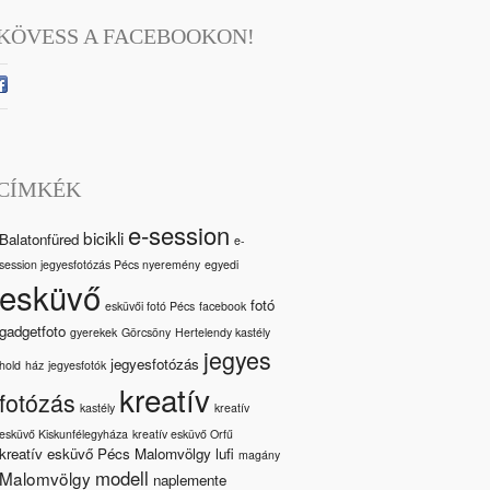
KÖVESS A FACEBOOKON!
CÍMKÉK
e-session
bicikli
Balatonfüred
e-
session jegyesfotózás Pécs nyeremény
egyedi
esküvő
fotó
esküvői fotó Pécs
facebook
gadgetfoto
gyerekek
Görcsöny
Hertelendy kastély
jegyes
jegyesfotózás
hold
ház
jegyesfotók
kreatív
fotózás
kastély
kreatív
esküvő Kiskunfélegyháza
kreatív esküvő Orfű
kreatív esküvő Pécs Malomvölgy
lufi
magány
modell
Malomvölgy
naplemente