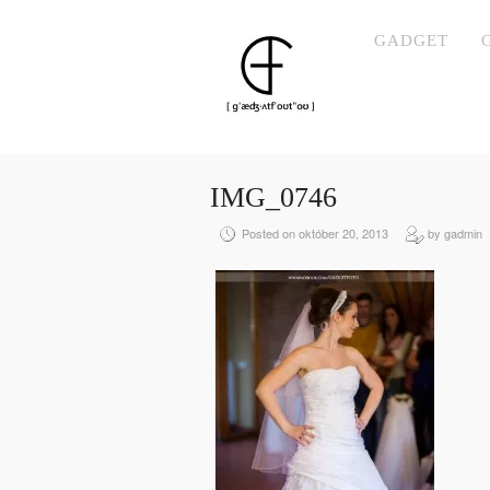
GADGET
IMG_0746
Posted on október 20, 2013
by gadmin