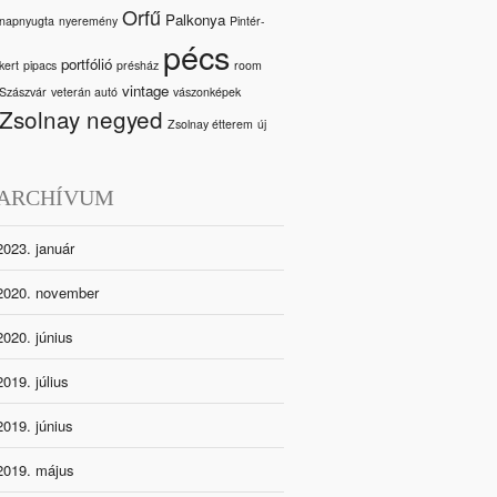
Orfű
Palkonya
napnyugta
nyeremény
Pintér-
pécs
portfólió
kert
pipacs
présház
room
vintage
Szászvár
veterán autó
vászonképek
Zsolnay negyed
Zsolnay étterem
új
ARCHÍVUM
2023. január
2020. november
2020. június
2019. július
2019. június
2019. május