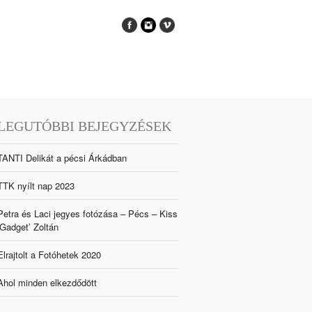
LEGUTÓBBI BEJEGYZÉSEK
TANTI Delikát a pécsi Árkádban
TTK nyílt nap 2023
Petra és Laci jegyes fotózása – Pécs – Kiss
‘Gadget’ Zoltán
Elrajtolt a Fotóhetek 2020
Ahol minden elkezdődött