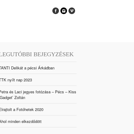
LEGUTÓBBI BEJEGYZÉSEK
TANTI Delikát a pécsi Árkádban
TTK nyílt nap 2023
Petra és Laci jegyes fotózása – Pécs – Kiss
‘Gadget’ Zoltán
Elrajtolt a Fotóhetek 2020
Ahol minden elkezdődött