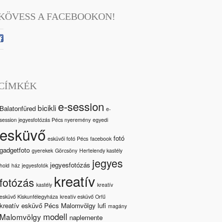
KÖVESS A FACEBOOKON!
CÍMKÉK
e-session
bicikli
Balatonfüred
e-
session jegyesfotózás Pécs nyeremény
egyedi
esküvő
fotó
esküvői fotó Pécs
facebook
gadgetfoto
gyerekek
Görcsöny
Hertelendy kastély
jegyes
jegyesfotózás
hold
ház
jegyesfotók
kreatív
fotózás
kastély
kreatív
esküvő Kiskunfélegyháza
kreatív esküvő Orfű
kreatív esküvő Pécs Malomvölgy
lufi
magány
modell
Malomvölgy
naplemente