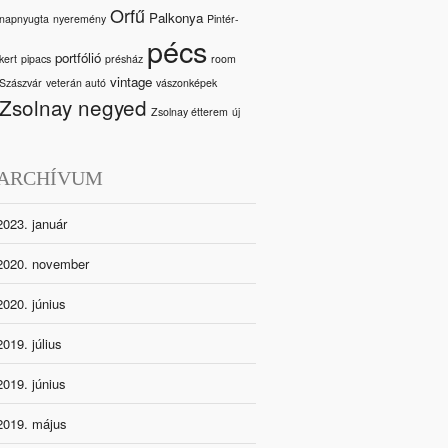
Orfű
Palkonya
napnyugta
nyeremény
Pintér-
pécs
portfólió
kert
pipacs
présház
room
vintage
Szászvár
veterán autó
vászonképek
Zsolnay negyed
Zsolnay étterem
új
ARCHÍVUM
2023. január
2020. november
2020. június
2019. július
2019. június
2019. május