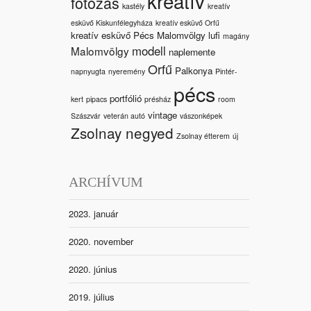
kreatív
fotózás
kastély
kreatív
esküvő Kiskunfélegyháza
kreatív esküvő Orfű
kreatív esküvő Pécs Malomvölgy
lufi
magány
modell
Malomvölgy
naplemente
Orfű
Palkonya
napnyugta
nyeremény
Pintér-
pécs
portfólió
kert
pipacs
présház
room
vintage
Szászvár
veterán autó
vászonképek
Zsolnay negyed
Zsolnay étterem
új
ARCHÍVUM
2023. január
2020. november
2020. június
2019. július