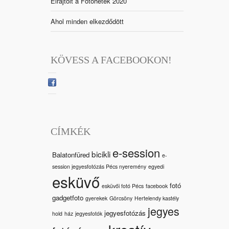
Elrajtolt a Fotóhetek 2020
Ahol minden elkezdődött
KÖVESS A FACEBOOKON!
CÍMKÉK
e-session
bicikli
Balatonfüred
e-
session jegyesfotózás Pécs nyeremény
egyedi
esküvő
fotó
esküvői fotó Pécs
facebook
gadgetfoto
gyerekek
Görcsöny
Hertelendy kastély
jegyes
jegyesfotózás
hold
ház
jegyesfotók