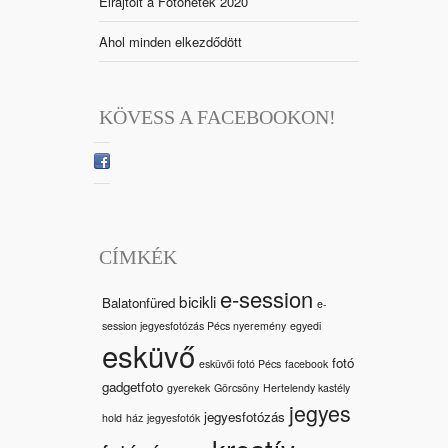
Elrajtolt a Fotóhetek 2020
Ahol minden elkezdődött
KÖVESS A FACEBOOKON!
CÍMKÉK
e-session
bicikli
Balatonfüred
e-
session jegyesfotózás Pécs nyeremény
egyedi
esküvő
fotó
esküvői fotó Pécs
facebook
gadgetfoto
gyerekek
Görcsöny
Hertelendy kastély
jegyes
jegyesfotózás
hold
ház
jegyesfotók