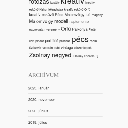
kreatív
fotózás
kastély
kreatív
esküvő Kiskunfélegyháza
kreatív esküvő Orfű
kreatív esküvő Pécs Malomvölgy
lufi
magány
modell
Malomvölgy
naplemente
Orfű
Palkonya
napnyugta
nyeremény
Pintér-
pécs
portfólió
kert
pipacs
présház
room
vintage
Szászvár
veterán autó
vászonképek
Zsolnay negyed
Zsolnay étterem
új
ARCHÍVUM
2023. január
2020. november
2020. június
2019. július