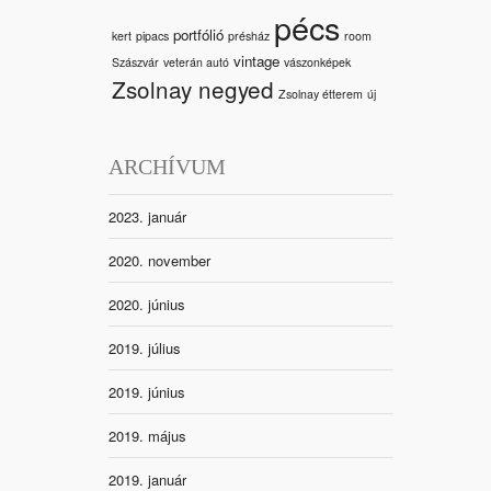
pécs
portfólió
kert
pipacs
présház
room
vintage
Szászvár
veterán autó
vászonképek
Zsolnay negyed
Zsolnay étterem
új
ARCHÍVUM
2023. január
2020. november
2020. június
2019. július
2019. június
2019. május
2019. január