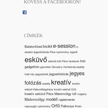
KÖVESS A FACEBOOKON!
CÍMKÉK
e-session
bicikli
Balatonfüred
e-
session jegyesfotózás Pécs nyeremény
egyedi
esküvő
fotó
esküvői fotó Pécs
facebook
gadgetfoto
gyerekek
Görcsöny
Hertelendy kastély
jegyes
jegyesfotózás
hold
ház
jegyesfotók
kreatív
fotózás
kastély
kreatív
esküvő Kiskunfélegyháza
kreatív esküvő Orfű
kreatív esküvő Pécs Malomvölgy
lufi
magány
modell
Malomvölgy
naplemente
Orfű
Palkonya
napnyugta
nyeremény
Pintér-