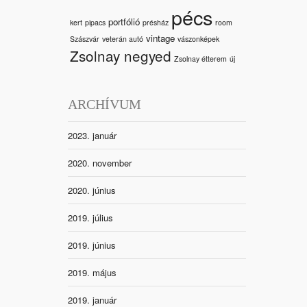
pécs
portfólió
kert
pipacs
présház
room
vintage
Szászvár
veterán autó
vászonképek
Zsolnay negyed
Zsolnay étterem
új
ARCHÍVUM
2023. január
2020. november
2020. június
2019. július
2019. június
2019. május
2019. január