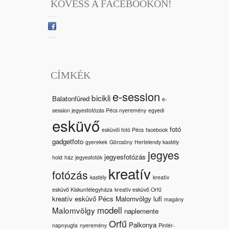
KÖVESS A FACEBOOKON!
CÍMKÉK
e-session
bicikli
Balatonfüred
e-
session jegyesfotózás Pécs nyeremény
egyedi
esküvő
fotó
esküvői fotó Pécs
facebook
gadgetfoto
gyerekek
Görcsöny
Hertelendy kastély
jegyes
jegyesfotózás
hold
ház
jegyesfotók
kreatív
fotózás
kastély
kreatív
esküvő Kiskunfélegyháza
kreatív esküvő Orfű
kreatív esküvő Pécs Malomvölgy
lufi
magány
modell
Malomvölgy
naplemente
Orfű
Palkonya
napnyugta
nyeremény
Pintér-