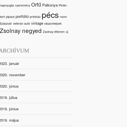
Orfű
Palkonya
napnyugta
nyeremény
Pintér-
pécs
portfólió
kert
pipacs
présház
room
vintage
Szászvár
veterán autó
vászonképek
Zsolnay negyed
Zsolnay étterem
új
ARCHÍVUM
2023. január
2020. november
2020. június
2019. július
2019. június
2019. május