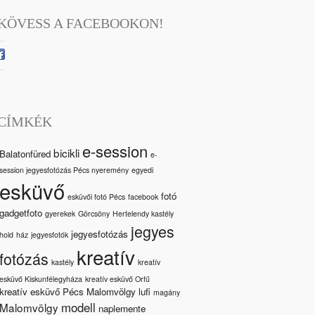
KÖVESS A FACEBOOKON!
CÍMKÉK
e-session
bicikli
Balatonfüred
e-
session jegyesfotózás Pécs nyeremény
egyedi
esküvő
fotó
esküvői fotó Pécs
facebook
gadgetfoto
gyerekek
Görcsöny
Hertelendy kastély
jegyes
jegyesfotózás
hold
ház
jegyesfotók
kreatív
fotózás
kastély
kreatív
esküvő Kiskunfélegyháza
kreatív esküvő Orfű
kreatív esküvő Pécs Malomvölgy
lufi
magány
modell
Malomvölgy
naplemente