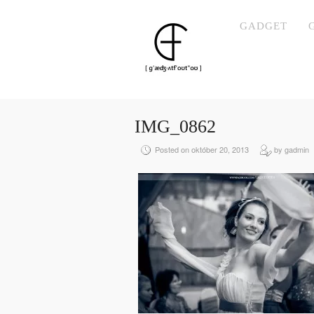
GADGET
IMG_0862
Posted on október 20, 2013
by gadmin