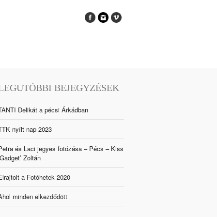
LEGUTÓBBI BEJEGYZÉSEK
TANTI Delikát a pécsi Árkádban
TTK nyílt nap 2023
Petra és Laci jegyes fotózása – Pécs – Kiss
‘Gadget’ Zoltán
Elrajtolt a Fotóhetek 2020
Ahol minden elkezdődött