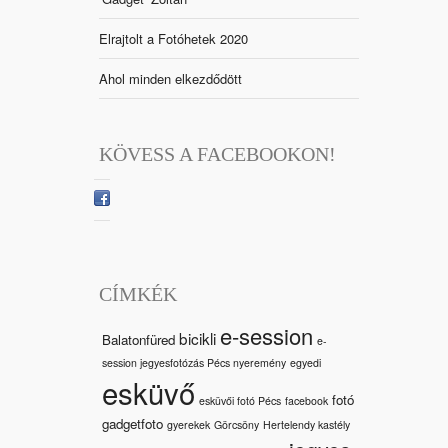
Elrajtolt a Fotóhetek 2020
Ahol minden elkezdődött
KÖVESS A FACEBOOKON!
CÍMKÉK
e-session
bicikli
Balatonfüred
e-
session jegyesfotózás Pécs nyeremény
egyedi
esküvő
fotó
esküvői fotó Pécs
facebook
gadgetfoto
gyerekek
Görcsöny
Hertelendy kastély