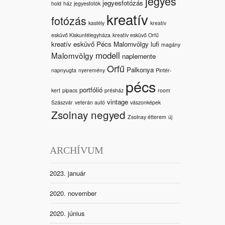
jegyes
jegyesfotózás
hold
ház
jegyesfotók
kreatív
fotózás
kastély
kreatív
esküvő Kiskunfélegyháza
kreatív esküvő Orfű
kreatív esküvő Pécs Malomvölgy
lufi
magány
modell
Malomvölgy
naplemente
Orfű
Palkonya
napnyugta
nyeremény
Pintér-
pécs
portfólió
kert
pipacs
présház
room
vintage
Szászvár
veterán autó
vászonképek
Zsolnay negyed
Zsolnay étterem
új
ARCHÍVUM
2023. január
2020. november
2020. június