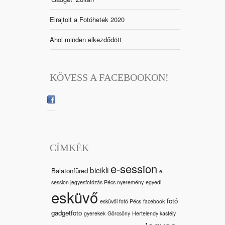
Elrajtolt a Fotóhetek 2020
Ahol minden elkezdődött
KÖVESS A FACEBOOKON!
CÍMKÉK
e-session
bicikli
Balatonfüred
e-
session jegyesfotózás Pécs nyeremény
egyedi
esküvő
fotó
esküvői fotó Pécs
facebook
gadgetfoto
gyerekek
Görcsöny
Hertelendy kastély