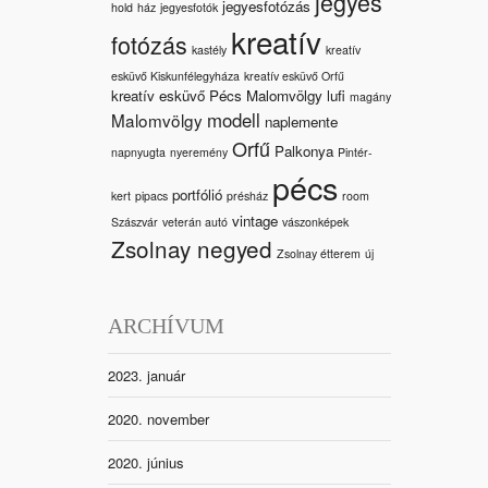
jegyes
jegyesfotózás
hold
ház
jegyesfotók
kreatív
fotózás
kastély
kreatív
esküvő Kiskunfélegyháza
kreatív esküvő Orfű
kreatív esküvő Pécs Malomvölgy
lufi
magány
modell
Malomvölgy
naplemente
Orfű
Palkonya
napnyugta
nyeremény
Pintér-
pécs
portfólió
kert
pipacs
présház
room
vintage
Szászvár
veterán autó
vászonképek
Zsolnay negyed
Zsolnay étterem
új
ARCHÍVUM
2023. január
2020. november
2020. június