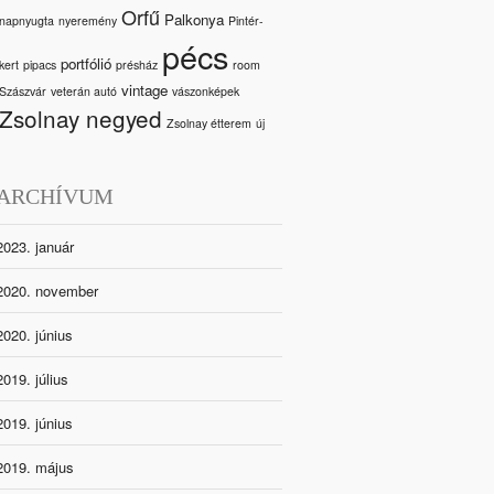
Orfű
Palkonya
napnyugta
nyeremény
Pintér-
pécs
portfólió
kert
pipacs
présház
room
vintage
Szászvár
veterán autó
vászonképek
Zsolnay negyed
Zsolnay étterem
új
ARCHÍVUM
2023. január
2020. november
2020. június
2019. július
2019. június
2019. május