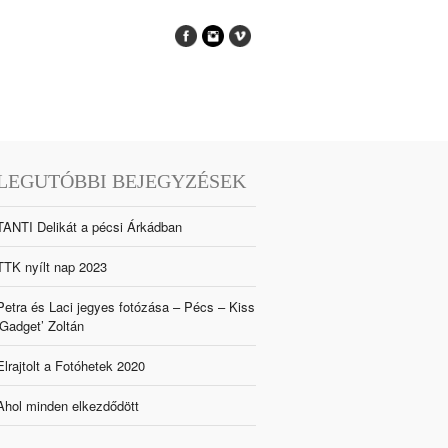
LEGUTÓBBI BEJEGYZÉSEK
TANTI Delikát a pécsi Árkádban
TTK nyílt nap 2023
Petra és Laci jegyes fotózása – Pécs – Kiss
‘Gadget’ Zoltán
Elrajtolt a Fotóhetek 2020
Ahol minden elkezdődött