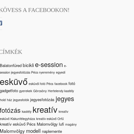
KÖVESS A FACEBOOKON!
CÍMKÉK
e-session
bicikli
Balatonfüred
e-
session jegyesfotózás Pécs nyeremény
egyedi
esküvő
fotó
esküvői fotó Pécs
facebook
gadgetfoto
gyerekek
Görcsöny
Hertelendy kastély
jegyes
jegyesfotózás
hold
ház
jegyesfotók
kreatív
fotózás
kastély
kreatív
esküvő Kiskunfélegyháza
kreatív esküvő Orfű
kreatív esküvő Pécs Malomvölgy
lufi
magány
modell
Malomvölgy
naplemente