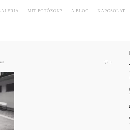
GALÉRIA
MIT FOTÓZOK?
A BLOG
KAPCSOLAT
min
0